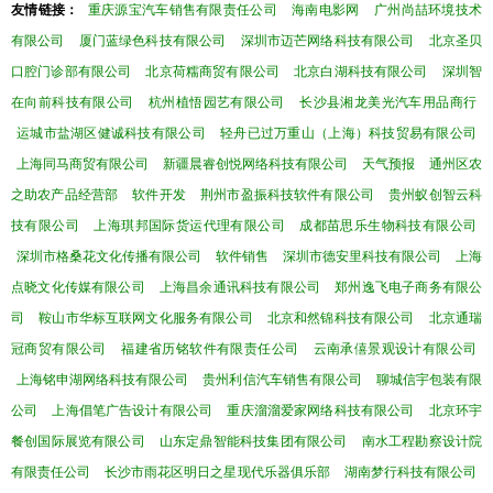
友情链接：
重庆源宝汽车销售有限责任公司
海南电影网
广州尚喆环境技术
有限公司
厦门蓝绿色科技有限公司
深圳市迈芒网络科技有限公司
北京圣贝
口腔门诊部有限公司
北京荷糯商贸有限公司
北京白湖科技有限公司
深圳智
在向前科技有限公司
杭州植悟园艺有限公司
长沙县湘龙美光汽车用品商行
运城市盐湖区健诚科技有限公司
轻舟已过万重山（上海）科技贸易有限公司
上海同马商贸有限公司
新疆晨睿创悦网络科技有限公司
天气预报
通州区农
之助农产品经营部
软件开发
荆州市盈振科技软件有限公司
贵州蚁创智云科
技有限公司
上海琪邦国际货运代理有限公司
成都苗思乐生物科技有限公司
深圳市格桑花文化传播有限公司
软件销售
深圳市德安里科技有限公司
上海
点晓文化传媒有限公司
上海昌余通讯科技有限公司
郑州逸飞电子商务有限公
司
鞍山市华标互联网文化服务有限公司
北京和然锦科技有限公司
北京通瑞
冠商贸有限公司
福建省历铭软件有限责任公司
云南承僖景观设计有限公司
上海铭申湖网络科技有限公司
贵州利信汽车销售有限公司
聊城信宇包装有限
公司
上海倡笔广告设计有限公司
重庆溜溜爱家网络科技有限公司
北京环宇
餐创国际展览有限公司
山东定鼎智能科技集团有限公司
南水工程勘察设计院
有限责任公司
长沙市雨花区明日之星现代乐器俱乐部
湖南梦行科技有限公司