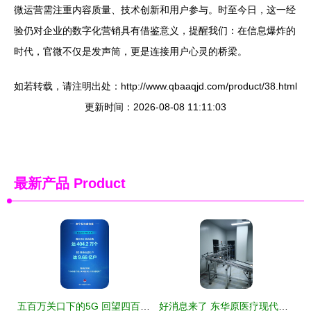
微运营需注重内容质量、技术创新和用户参与。时至今日，这一经
验仍对企业的数字化营销具有借鉴意义，提醒我们：在信息爆炸的
时代，官微不仅是发声筒，更是连接用户心灵的桥梁。
如若转载，请注明出处：http://www.qbaaqjd.com/product/38.html
更新时间：2026-08-08 11:11:03
最新产品
Product
五百万关口下的5G 回望四百万基站背后的信息网络服务新征程
好消息来了 东华原医疗现代化煎药中心助力吉林北药智慧代煎服务与信息网络服务