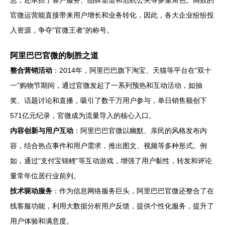
息，还承担了客户服务、品牌塑造和危机公关等多重角色。高效的
官微运营能直接带来用户增长和业务转化，因此，各大企业纷纷投
入资源，争夺“官微王者”的称号。
阿里巴巴官微的制胜之道
整合营销活动
：2014年，阿里巴巴旗下淘宝、天猫等平台在“双十
一”购物节期间，通过官微发起了一系列预热和互动活动，如抽
奖、话题讨论和直播，吸引了数千万用户参与，单日销售额创下
571亿元纪录，官微成为流量导入的核心入口。
内容创新与用户互动
：阿里巴巴官微以幽默、亲民的风格发布内
容，结合热点事件和用户需求，推出图文、视频等多种形式。例
如，通过“支付宝锦鲤”等互动游戏，增强了用户黏性，转发和评论
量常年位居行业前列。
技术驱动服务
：作为信息网络服务巨头，阿里巴巴官微还整合了在
线客服功能，利用大数据分析用户反馈，提供个性化服务，提升了
用户体验和满意度。